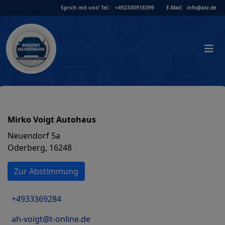
Skip
Sprich mit uns!
Tel.:
+492330918399
E-Mail:
info@atz.de
to
content
Mirko Voigt Autohaus
Neuendorf 5a
Oderberg, 16248
Zur Abstimmung
+4933369284
ah-voigt@t-online.de