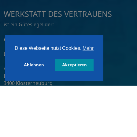
WERKSTATT DES VERTRAUENS
ist ein Gütesiegel der:
ATZ AG, Dortmund
Diese Webseite nutzt Cookies.
Mehr
Lizensiert von:
Ablehnen
Akzeptieren
A&W-Verlag GmbH
Inkustraße 1-7 / Stiege 4 / 2. OG
3400 Klosterneuburg
Österreich/ Austria
Tel.:
+43 2243 36840-0
E-Mail:
wdv@awverlag.at
Rechtliche Infos