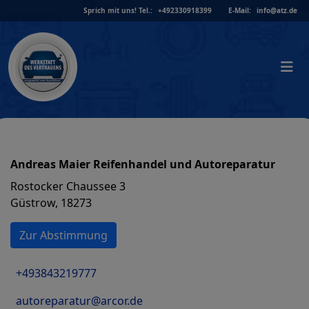
Skip
Sprich mit uns!
Tel.:
+492330918399
E-Mail:
info@atz.de
to
content
Andreas Maier Reifenhandel und Autoreparatur
Rostocker Chaussee 3
Güstrow, 18273
Zur Abstimmung
+493843219777
autoreparatur@arcor.de