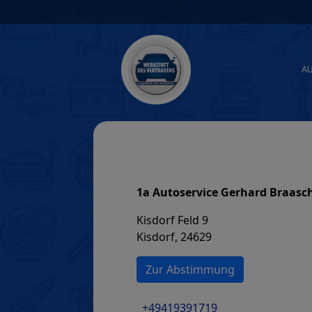
Skip
to
content
A
1a Autoservice Gerhard Braasch
Kisdorf Feld 9
Kisdorf, 24629
Zur Abstimmung
+49419391719