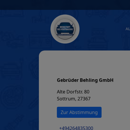
Skip
to
content
A
Gebrüder Behling GmbH
Alte Dorfstr. 80
Sottrum, 27367
Zur Abstimmung
+494264835300