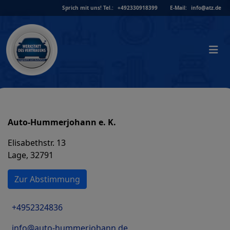
Skip
Sprich mit uns!
Tel.:
+492330918399
E-Mail:
info@atz.de
to
content
Auto-Hummerjohann e. K.
Elisabethstr. 13
Lage, 32791
Zur Abstimmung
+4952324836
info@auto-hummerjohann.de