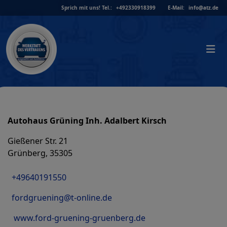
Skip
Sprich mit uns!
Tel.:
+492330918399
E-Mail:
info@atz.de
to
content
Autohaus Grüning Inh. Adalbert Kirsch
Gießener Str. 21
Grünberg, 35305
+49640191550
fordgruening@t-online.de
www.ford-gruening-gruenberg.de