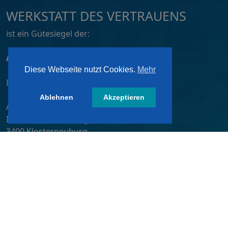
WERKSTATT DES VERTRAUENS
ist ein Gütesiegel der:
ATZ AG, Dortmund
Diese Webseite nutzt Cookies.
Mehr
Lizensiert von:
Ablehnen
Akzeptieren
A&W-Verlag GmbH
Inkustraße 1-7 / Stiege 4 / 2. OG
3400 Klosterneuburg
Österreich/ Austria
Tel.:
+43 2243 36840-0
E-Mail:
wdv@awverlag.at
Rechtliche Infos