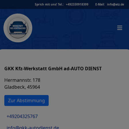
Skip
Sprich mit uns!
Tel.:
+492330918399
E-Mail:
info@atz.de
to
content
GKK Kfz-Werkstatt GmbH ad-AUTO DIENST
Hermannstr. 178
Gladbeck, 45964
Zur Abstimmung
+49204325767
info@gkk-autodienst.de