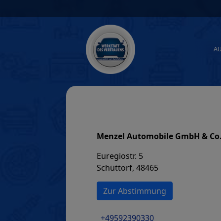
Skip
to
content
A
Menzel Automobile GmbH & Co
Euregiostr. 5
Schüttorf, 48465
Zur Abstimmung
+49592390330