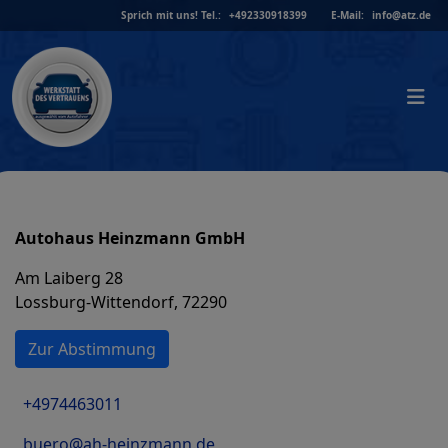
Skip
Sprich mit uns!
Tel.:
+492330918399
E-Mail:
info@atz.de
to
content
Autohaus Heinzmann GmbH
Am Laiberg 28
Lossburg-Wittendorf, 72290
Zur Abstimmung
+4974463011
buero@ah-heinzmann.de