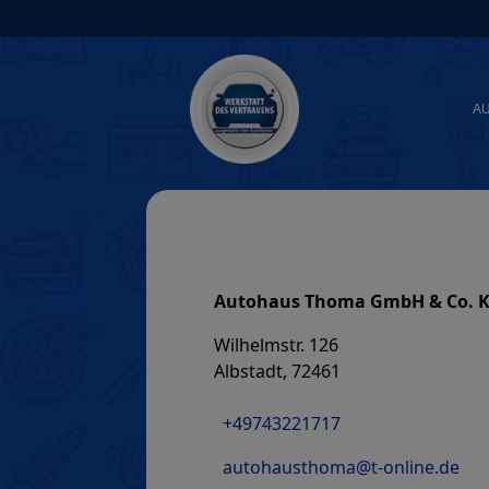
Skip
to
content
A
Autohaus Thoma GmbH & Co. 
Wilhelmstr. 126
Albstadt, 72461
+49743221717
autohausthoma@t-online.de