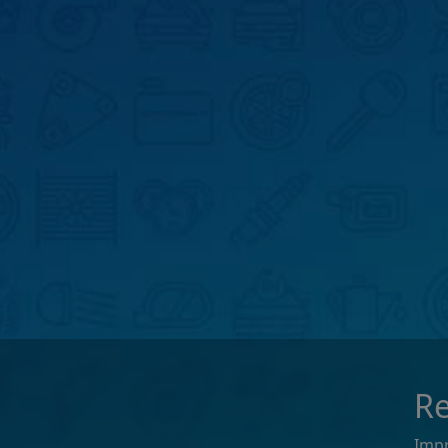
Re
Imp