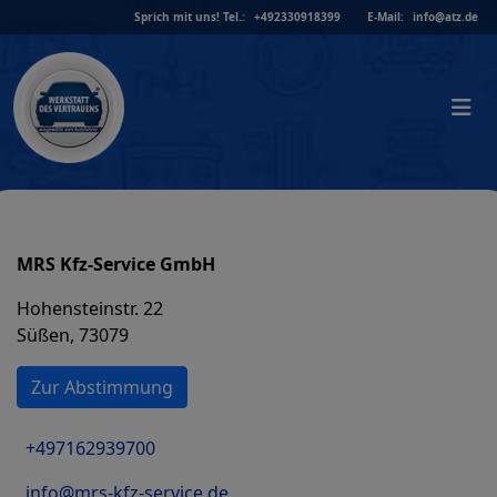
Skip
Sprich mit uns!
Tel.:
+492330918399
E-Mail:
info@atz.de
to
content
MRS Kfz-Service GmbH
Hohensteinstr. 22
Süßen, 73079
Zur Abstimmung
+497162939700
info@mrs-kfz-service.de