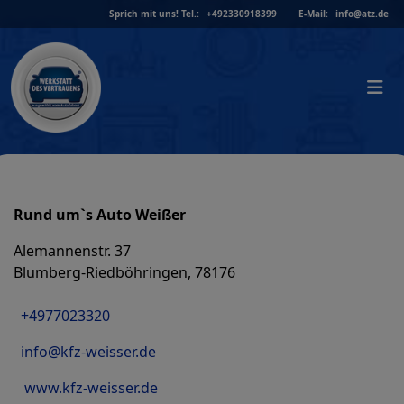
Skip
Sprich mit uns!
Tel.:
+492330918399
E-Mail:
info@atz.de
to
content
Rund um`s Auto Weißer
Alemannenstr. 37
Blumberg-Riedböhringen, 78176
+4977023320
info@kfz-weisser.de
www.kfz-weisser.de