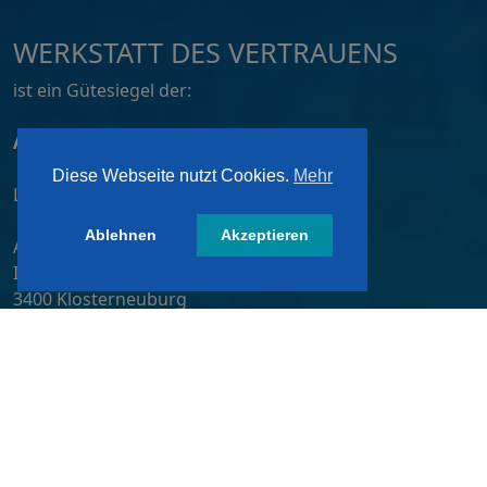
WERKSTATT DES VERTRAUENS
ist ein Gütesiegel der:
ATZ AG, Dortmund
Diese Webseite nutzt Cookies.
Mehr
Lizensiert von:
Ablehnen
Akzeptieren
A&W-Verlag GmbH
Inkustraße 1-7 / Stiege 4 / 2. OG
3400 Klosterneuburg
Österreich/ Austria
Tel.:
+43 2243 36840-0
E-Mail:
wdv@awverlag.at
Rechtliche Infos