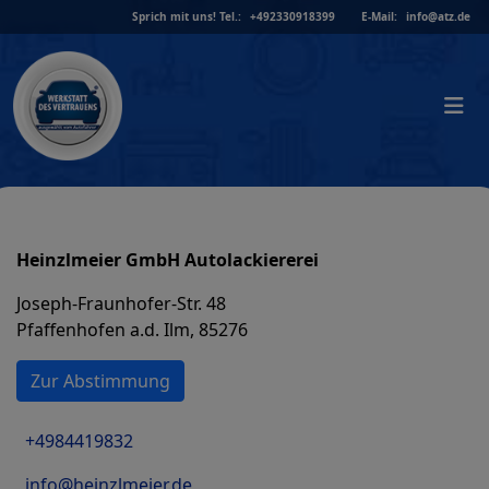
Skip
Sprich mit uns!
Tel.:
+492330918399
E-Mail:
info@atz.de
to
content
Heinzlmeier GmbH Autolackiererei
Joseph-Fraunhofer-Str. 48
Pfaffenhofen a.d. Ilm, 85276
Zur Abstimmung
+4984419832
info@heinzlmeier.de