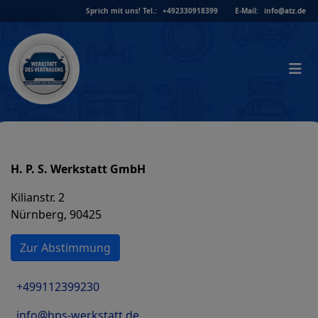
Skip
Sprich mit uns!
Tel.:
+492330918399
E-Mail:
info@atz.de
to
content
H. P. S. Werkstatt GmbH
Kilianstr. 2
Nürnberg, 90425
Zur Abstimmung
+499112399230
info@hps-werkstatt.de