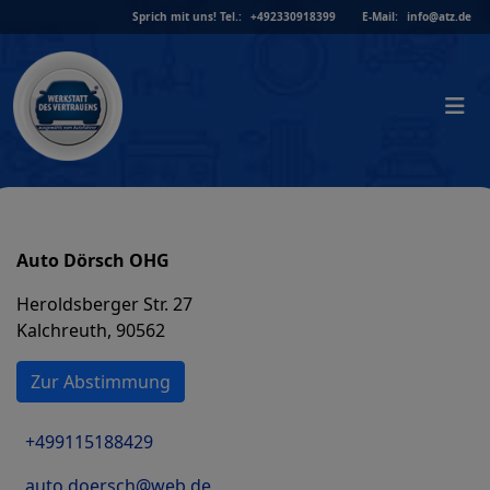
Skip
Sprich mit uns!
Tel.:
+492330918399
E-Mail:
info@atz.de
to
content
Auto Dörsch OHG
Heroldsberger Str. 27
Kalchreuth, 90562
Zur Abstimmung
+499115188429
auto.doersch@web.de