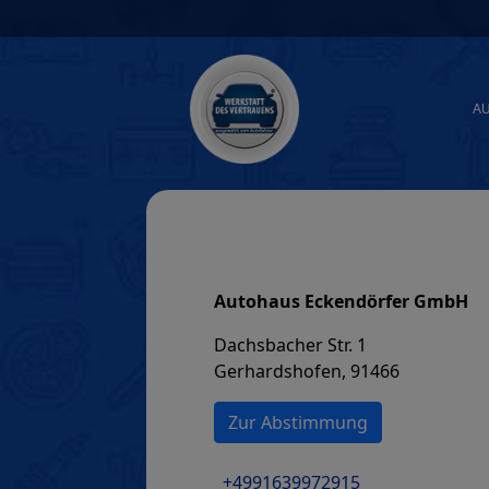
Skip
to
content
A
Autohaus Eckendörfer GmbH
Dachsbacher Str. 1
Gerhardshofen, 91466
Zur Abstimmung
+4991639972915