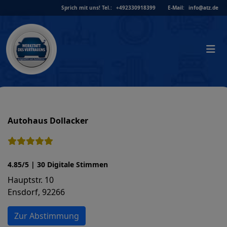
Skip
Sprich mit uns!
Tel.:
+492330918399
E-Mail:
info@atz.de
to
content
Autohaus Dollacker
4.85/5 | 30 Digitale Stimmen
Hauptstr. 10
Ensdorf, 92266
Zur Abstimmung