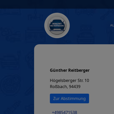
Skip
to
content
A
Günther Reitberger
Högelsberger Str. 10
Roßbach, 94439
Zur Abstimmung
+4985471538