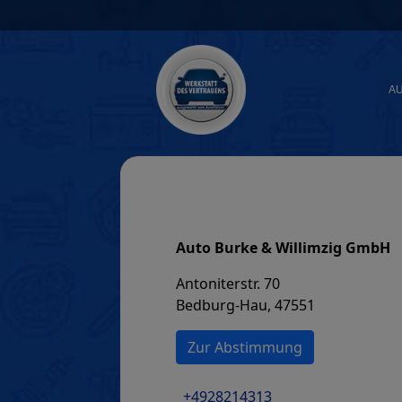
Skip
to
content
A
Auto Burke & Willimzig GmbH
Antoniterstr. 70
Bedburg-Hau, 47551
Zur Abstimmung
+4928214313