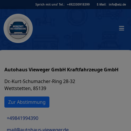
Skip
Sprich mit uns!
Tel.:
+492330918399
E-Mail:
info@atz.de
to
content
Autohaus Vieweger GmbH Kraftfahrzeuge GmbH
Dr.-Kurt-Schumacher-Ring 28-32
Wettstetten, 85139
Zur Abstimmung
+49841994390
mail@autohaus-vieweger.de