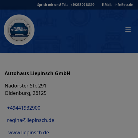
Skip
Sprich mit uns!
Tel.:
+492330918399
E-Mail:
info@atz.de
to
content
Autohaus Liepinsch GmbH
Nadorster Str. 291
Oldenburg, 26125
+49441932900
regina@liepinsch.de
www.liepinsch.de