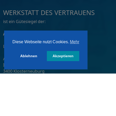
WERKSTATT DES VERTRAUENS
ist ein Gütesiegel der:
ATZ AG, Dortmund
Diese Webseite nutzt Cookies.
Mehr
Lizensiert von:
Ablehnen
Akzeptieren
A&W-Verlag GmbH
Inkustraße 1-7 / Stiege 4 / 2. OG
3400 Klosterneuburg
Österreich/ Austria
Tel.:
+43 2243 36840-0
E-Mail:
wdv@awverlag.at
Rechtliche Infos