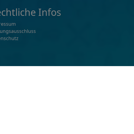
chtliche Infos
ressum
tungsausschluss
enschutz