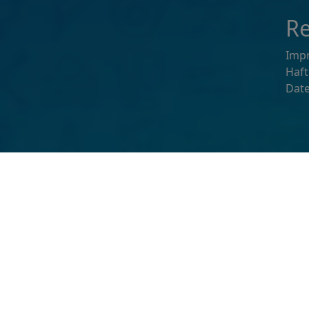
Re
Imp
Haf
Dat