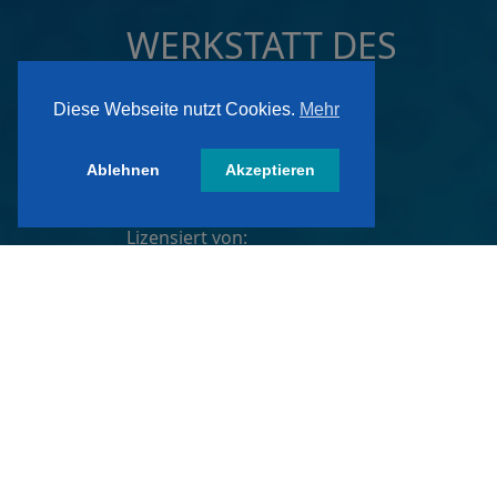
WERKSTATT DES
VERTRAUENS
Diese Webseite nutzt Cookies.
Mehr
ist ein Gütesiegel der:
Ablehnen
Akzeptieren
ATZ AG, Dortmund
Lizensiert von:
A&W-Verlag GmbH
Inkustraße 1-7 / Stiege 4 / 2. OG
3400 Klosterneuburg
Österreich/ Austria
Tel.:
+43 2243 36840-0
E-Mail:
wdv@awverlag.at