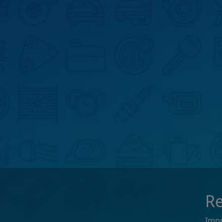
Re
Imp