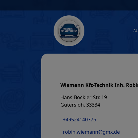
Skip
to
content
A
Wiemann Kfz-Technik Inh. Rob
Hans-Böckler-Str. 19
Gütersloh, 33334
+49524140776
robin.wiemann@gmx.de