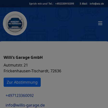
Skip
Sprich mit uns!
Tel.:
+492330918399
E-Mail:
info@atz.de
to
content
Willi’s Garage GmbH
Autmutstr. 21
Frickenhausen-Tischardt, 72636
Zur Abstimmung
+497123360092
info@willis-garage.de