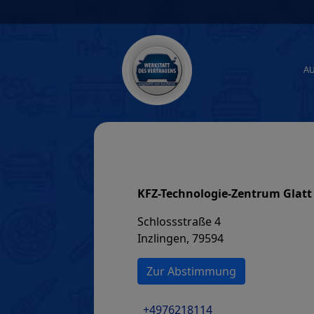
Skip
to
content
A
KFZ-Technologie-Zentrum Glatt
Schlossstraße 4
Inzlingen, 79594
Zur Abstimmung
+4976218114