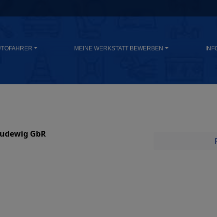
UTOFAHRER
MEINE WERKSTATT BEWERBEN
INF
 Ludewig GbR