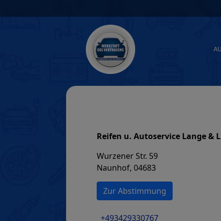
Skip
to
content
A
Reifen u. Autoservice Lange &
Wurzener Str. 59
Naunhof, 04683
Zur Abstimmung
+493429330767