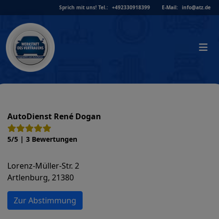
Skip
Sprich mit uns!
Tel.:
+492330918399
E-Mail:
info@atz.de
to
content
AutoDienst René Dogan
5/5 | 3 Bewertungen
Lorenz-Müller-Str. 2
Artlenburg, 21380
Zur Abstimmung