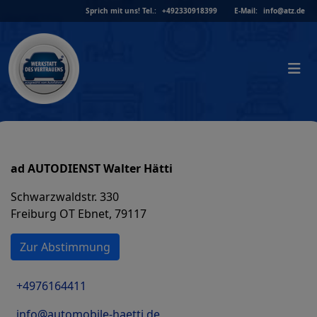
Skip
Sprich mit uns!
Tel.:
+492330918399
E-Mail:
info@atz.de
to
content
ad AUTODIENST Walter Hätti
Schwarzwaldstr. 330
Freiburg OT Ebnet, 79117
Zur Abstimmung
+4976164411
info@automobile-haetti.de