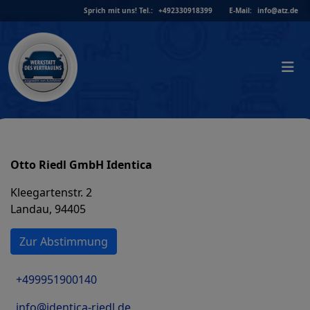
Skip
Sprich mit uns!
Tel.:
+492330918399
E-Mail:
info@atz.de
to
content
Otto Riedl GmbH Identica
Kleegartenstr. 2
Landau, 94405
Zur Abstimmung
+499951900140
info@identica-riedl.de