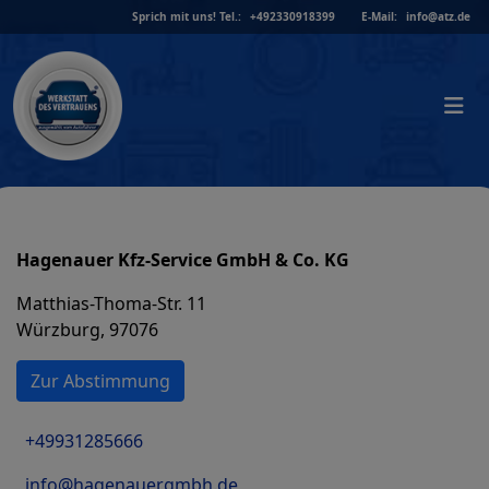
Skip
Sprich mit uns!
Tel.:
+492330918399
E-Mail:
info@atz.de
to
content
Hagenauer Kfz-Service GmbH & Co. KG
Matthias-Thoma-Str. 11
Würzburg, 97076
Zur Abstimmung
+49931285666
info@hagenauergmbh.de