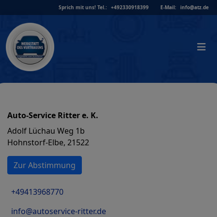
Skip
Sprich mit uns!
Tel.:
+492330918399
E-Mail:
info@atz.de
to
content
Auto-Service Ritter e. K.
Adolf Lüchau Weg 1b
Hohnstorf-Elbe, 21522
Zur Abstimmung
+49413968770
info@autoservice-ritter.de