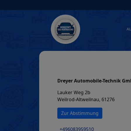
Skip
to
content
A
Dreyer Automobile-Technik Gm
Lauker Weg 2b
Weilrod-Altweilnau, 61276
Zur Abstimmung
+496083959510