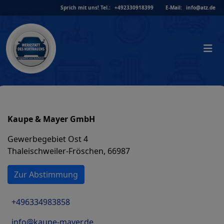
Skip
Sprich mit uns!
Tel.:
+492330918399
E-Mail:
info@atz.de
to
content
Kaupe & Mayer GmbH
Gewerbegebiet Ost 4
Thaleischweiler-Fröschen, 66987
Zur Abstimmung
+496334983858
info@kaupe-mayer.de