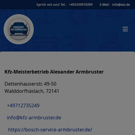
Skip
Sprich mit uns!
Tel.:
+492330918399
E-Mail:
info@atz.de
to
content
Kfz-Meisterbetrieb Alexander Armbruster
Dettenhauserstr. 49-50
Walddorfhäslach, 72141
+49712735249
info@kfz-armbruster.de
https://bosch-service-armbruster.de/