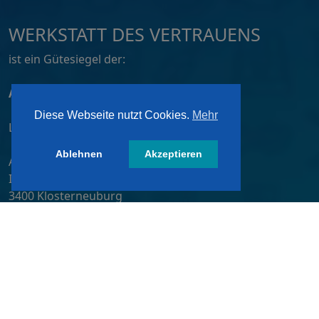
WERKSTATT DES VERTRAUENS
ist ein Gütesiegel der:
ATZ AG, Dortmund
Diese Webseite nutzt Cookies.
Mehr
Lizensiert von:
Ablehnen
Akzeptieren
A&W-Verlag GmbH
Inkustraße 1-7 / Stiege 4 / 2. OG
3400 Klosterneuburg
Österreich/ Austria
Tel.:
+43 2243 36840-0
E-Mail:
wdv@awverlag.at
Rechtliche Infos