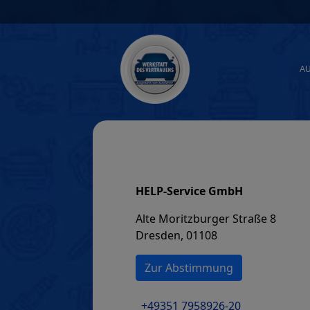
Skip
to
content
A
HELP-Service GmbH
Alte Moritzburger Straße 8
Dresden, 01108
Zur Abstimmung
+49351 7958926-20