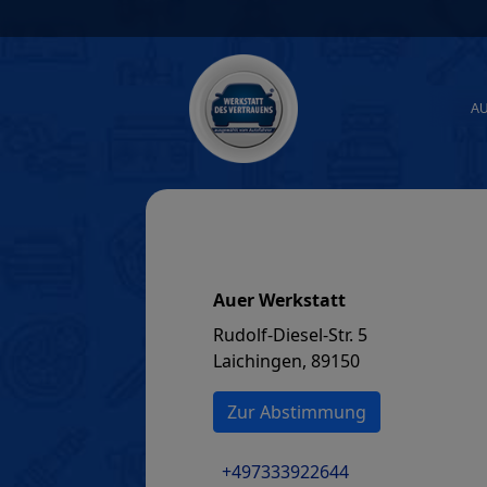
Skip
to
content
A
Auer Werkstatt
Rudolf-Diesel-Str. 5
Laichingen, 89150
Zur Abstimmung
+497333922644