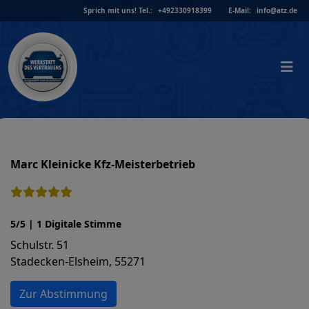
Skip
Sprich mit uns!
Tel.:
+492330918399
E-Mail:
info@atz.de
to
content
Marc Kleinicke Kfz-Meisterbetrieb
5/5 | 1 Digitale Stimme
Schulstr. 51
Stadecken-Elsheim, 55271
Zur Abstimmung