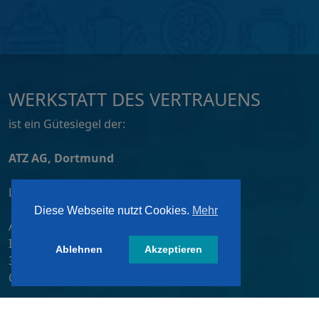
WERKSTATT DES VERTRAUENS
ist ein Gütesiegel der:
ATZ AG, Dortmund
Lizensiert von:
Diese Webseite nutzt Cookies.
Mehr
A&W-Verlag GmbH
Inkustraße 1-7 / Stiege 4 / 2. OG
Ablehnen
Akzeptieren
3400 Klosterneuburg
Österreich/ Austria
Tel.:
+43 2243 36840-0