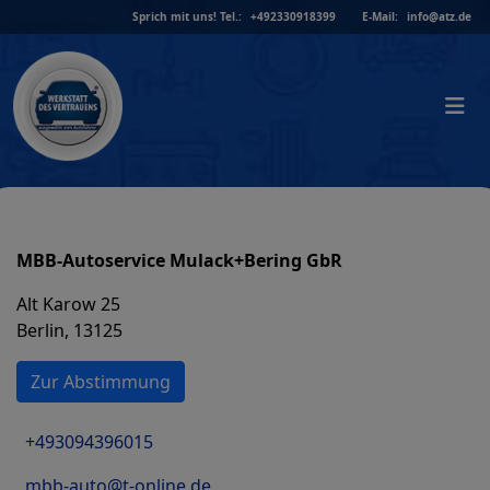
Skip
Sprich mit uns!
Tel.:
+492330918399
E-Mail:
info@atz.de
to
content
MBB-Autoservice Mulack+Bering GbR
Alt Karow 25
Berlin, 13125
Zur Abstimmung
+493094396015
mbb-auto@t-online.de