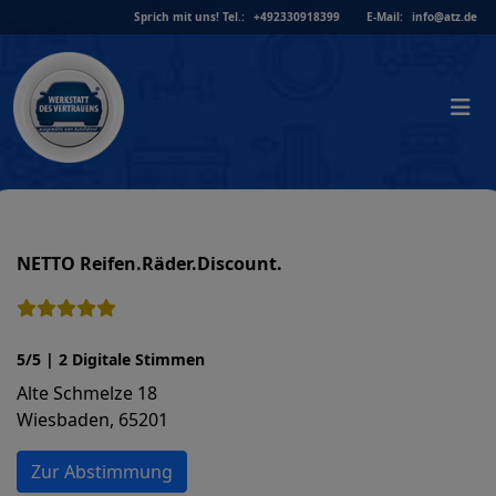
Skip
Sprich mit uns!
Tel.:
+492330918399
E-Mail:
info@atz.de
to
content
NETTO Reifen.Räder.Discount.
5/5 | 2 Digitale Stimmen
Alte Schmelze 18
Wiesbaden, 65201
Zur Abstimmung