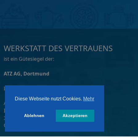
WERKSTATT DES VERTRAUENS
ist ein Gütesiegel der:
ATZ AG, Dortmund
Lizensiert von:
Diese Webseite nutzt Cookies.
Mehr
A&W-Verlag GmbH
Inkustraße 1-7 / Stiege 4 / 2. OG
Ablehnen
Akzeptieren
3400 Klosterneuburg
Österreich/ Austria