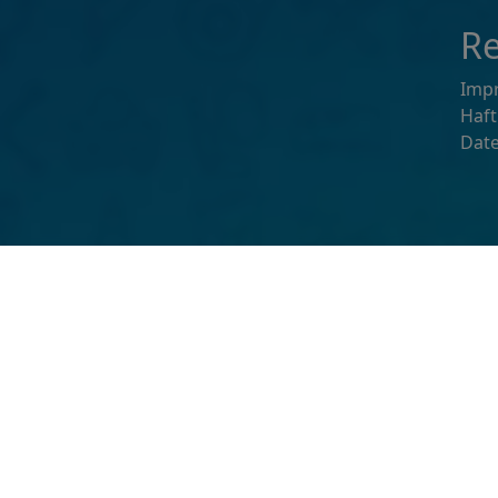
Re
Imp
Haf
Dat