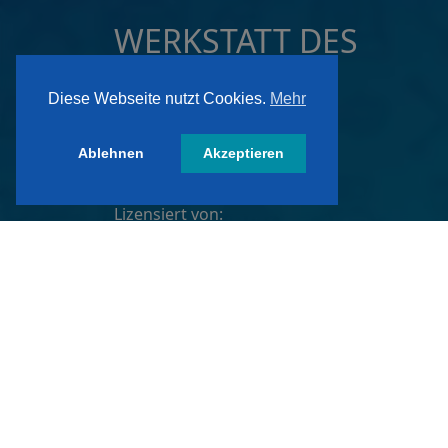
WERKSTATT DES
VERTRAUENS
Diese Webseite nutzt Cookies.
Mehr
ist ein Gütesiegel der:
Ablehnen
Akzeptieren
ATZ AG, Dortmund
Lizensiert von:
A&W-Verlag GmbH
Inkustraße 1-7 / Stiege 4 / 2. OG
3400 Klosterneuburg
Österreich/ Austria
Tel.:
+43 2243 36840-0
E-Mail:
wdv@awverlag.at