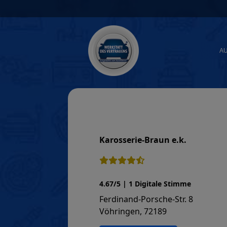
Skip
to
content
A
Karosserie-Braun e.k.
4.67/5 | 1 Digitale Stimme
Ferdinand-Porsche-Str. 8
Vöhringen, 72189