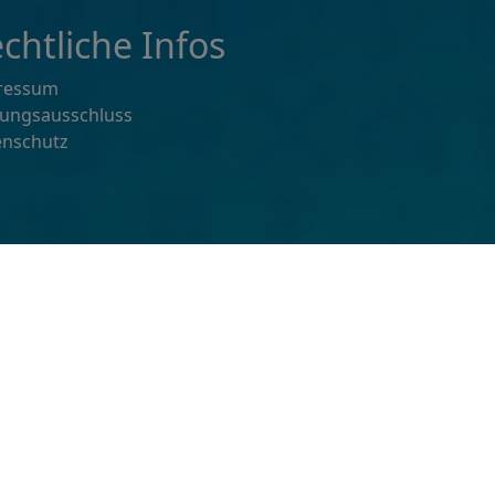
chtliche Infos
ressum
tungsausschluss
enschutz