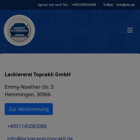
Skip
Sprich mit uns!
Tel.:
+492330918399
E-Mail:
info@atz.de
to
content
Lackiererei Toprakli GmbH
Emmy-Noether-Str. 3
Hemmingen, 30966
Zur Abstimmung
+4951145083088
info@lackiererei-toprakli.de