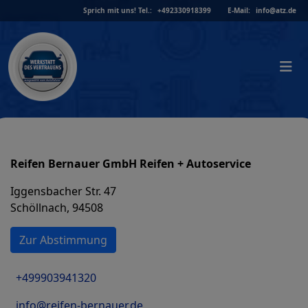
Skip
Sprich mit uns!
Tel.:
+492330918399
E-Mail:
info@atz.de
to
content
Reifen Bernauer GmbH Reifen + Autoservice
Iggensbacher Str. 47
Schöllnach, 94508
Zur Abstimmung
+499903941320
info@reifen-bernauer.de