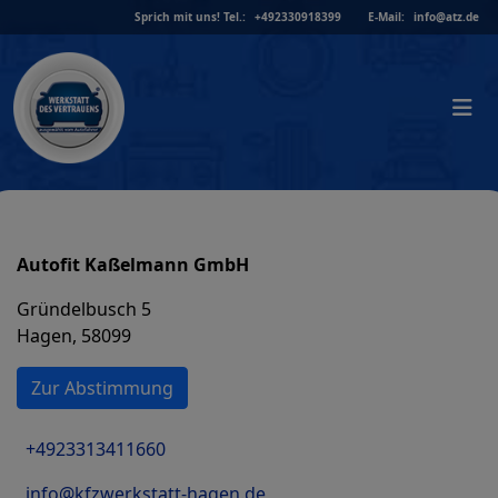
Skip
Sprich mit uns!
Tel.:
+492330918399
E-Mail:
info@atz.de
to
content
Autofit Kaßelmann GmbH
Gründelbusch 5
Hagen, 58099
Zur Abstimmung
+4923313411660
info@kfzwerkstatt-hagen.de