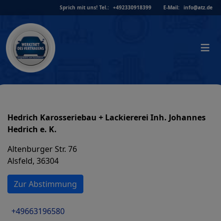
Skip
Sprich mit uns!
Tel.:
+492330918399
E-Mail:
info@atz.de
to
content
Hedrich Karosseriebau + Lackiererei Inh. Johannes
Hedrich e. K.
Altenburger Str. 76
Alsfeld, 36304
Zur Abstimmung
+49663196580