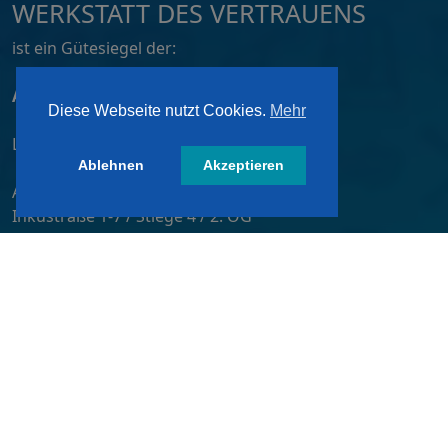
WERKSTATT DES VERTRAUENS
ist ein Gütesiegel der:
ATZ AG, Dortmund
Diese Webseite nutzt Cookies.
Mehr
Lizensiert von:
Ablehnen
Akzeptieren
A&W-Verlag GmbH
Inkustraße 1-7 / Stiege 4 / 2. OG
3400 Klosterneuburg
Österreich/ Austria
Tel.:
+43 2243 36840-0
E-Mail:
wdv@awverlag.at
Rechtliche Infos
Impressum