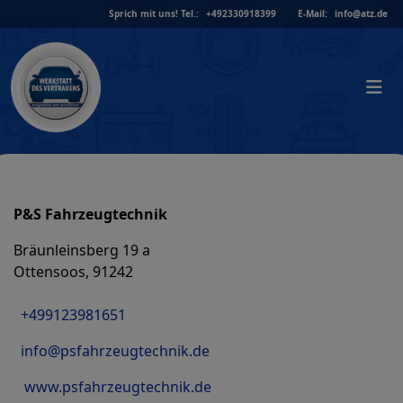
Skip
Sprich mit uns!
Tel.:
+492330918399
E-Mail:
info@atz.de
to
content
P&S Fahrzeugtechnik
Bräunleinsberg 19 a
Ottensoos, 91242
+499123981651
info@psfahrzeugtechnik.de
www.psfahrzeugtechnik.de