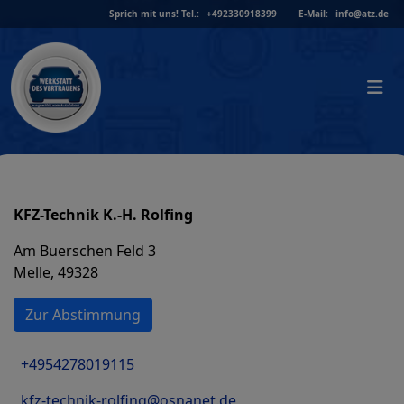
Skip
Sprich mit uns!
Tel.:
+492330918399
E-Mail:
info@atz.de
to
content
KFZ-Technik K.-H. Rolfing
Am Buerschen Feld 3
Melle, 49328
Zur Abstimmung
+4954278019115
kfz-technik-rolfing@osnanet.de