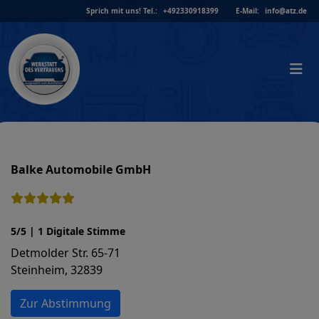
Skip
Sprich mit uns!
Tel.:
+492330918399
E-Mail:
info@atz.de
to
content
Balke Automobile GmbH
5/5 | 1 Digitale Stimme
Detmolder Str. 65-71
Steinheim, 32839
Zur Abstimmung