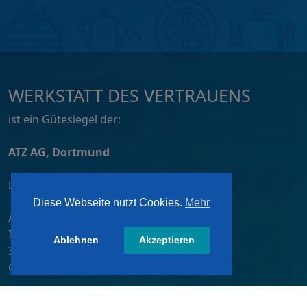
WERKSTATT DES VERTRAUENS
ist ein Gütesiegel der:
ATZ AG, Dortmund
Lizensiert von:
Diese Webseite nutzt Cookies.
Mehr
A&W-Verlag GmbH
Inkustraße 1-7 / Stiege 4 / 2. OG
Ablehnen
Akzeptieren
3400 Klosterneuburg
Österreich/ Austria
Tel.:
+43 2243 36840-0