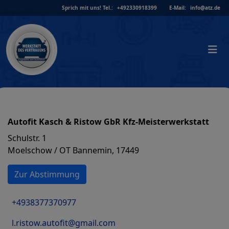
Skip
Sprich mit uns!
Tel.:
+492330918399
E-Mail:
info@atz.de
to
content
Autofit Kasch & Ristow GbR Kfz-Meisterwerkstatt
Schulstr. 1
Moelschow / OT Bannemin, 17449
Zur Abstimmung
+4938377370977
l.ristow.autofit@gmail.com