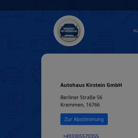
Skip
to
content
A
Autohaus Kirstein GmbH
Berliner Straße 56
Kremmen, 16766
Zur Abstimmung
+493305570355