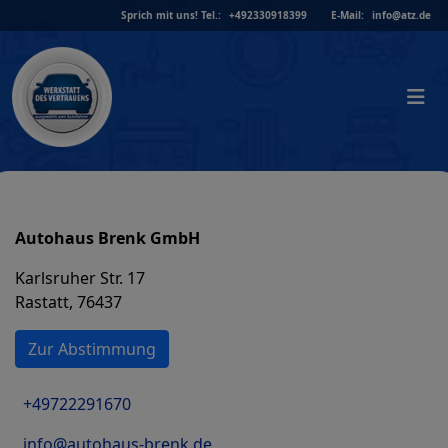
Skip
Sprich mit uns!
Tel.:
+492330918399
E-Mail:
info@atz.de
to
content
Autohaus Brenk GmbH
Karlsruher Str. 17
Rastatt, 76437
Zur Abstimmung
+49722291670
info@autohaus-brenk.de